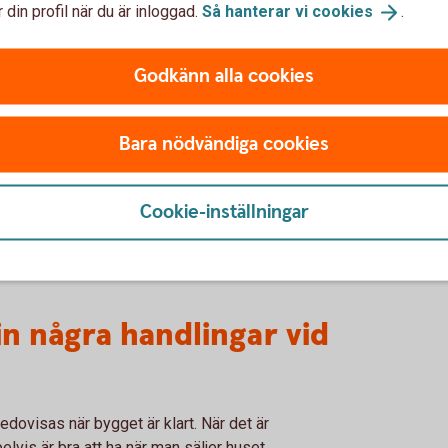
 din profil när du är inloggad.
Så hanterar vi
cookies
.
rjas inom två år och avslutas inom fem år.
Godkänn alla cookies
tt bygglovsbeslut?
Bara nödvändiga cookies
sen måste det göras inom en viss tidsperiod.
som kontrollerar att överklagan kommit in
 vidare till länsstyrelsen som prövar om den
Cookie-inställningar
a. Överklaganden rör oftast projekt som
er från grannar i villaområden, eller att man
lut.
n några handlingar vid
dovisas när bygget är klart. När det är
vis är bra att ha när man säljer huset.