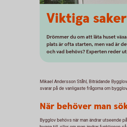
Viktiga sake
Drömmer du om att låta huset växa e
plats är ofta starten, men vad är d
och vad behövs? Experten reder ut
Mikael Andersson Ståhl, Biträdande Bygglo
svarar på de vanligaste frågorna om bygglov
När behöver man sök
Bygglov behövs när man ändrar utseende på
bygga till, eller om man ändrar funktionen så