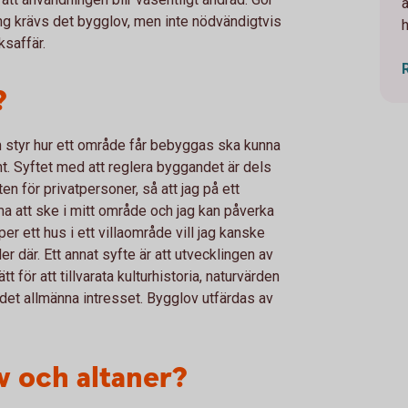
ng krävs det bygglov, men inte nödvändigtvis
ksaffär.
?
m styr hur ett område får bebyggas ska kunna
ent. Syftet med att reglera byggandet är dels
n för privatpersoner, så att jag på ett
a att ske i mitt område och jag kan påverka
er ett hus i ett villaområde vill jag kanske
r där. Ett annat syfte är att utvecklingen av
 för att tillvarata kulturhistoria, naturvärden
det allmänna intresset. Bygglov utfärdas av
v och altaner?