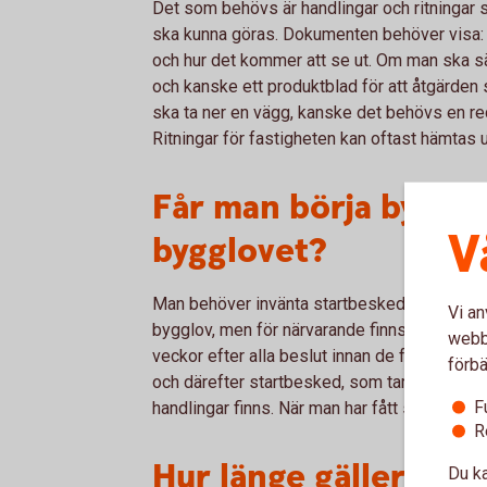
Det som behövs är handlingar och ritningar s
ska kunna göras. Dokumenten behöver visa: 
och hur det kommer att se ut. Om man ska sä
och kanske ett produktblad för att åtgärden 
ska ta ner en vägg, kanske det behövs en redo
Ritningar för fastigheten kan oftast hämtas 
Får man börja bygga 
V
bygglovet?
Man behöver invänta startbesked. I enklare ä
Vi an
bygglov, men för närvarande finns en svensk
webbp
veckor efter alla beslut innan de får verkstä
förbä
och därefter startbesked, som tar ungefär fyr
F
handlingar finns. När man har fått startbeske
R
Hur länge gäller byg
Du ka