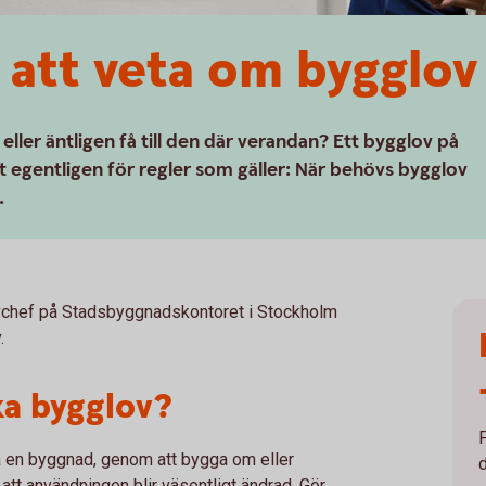
r att veta om bygglov
ller äntligen få till den där verandan? Ett bygglov på
et egentligen för regler som gäller: När behövs bygglov
.
vchef på Stadsbyggnadskontoret i Stockholm
.
a bygglov?
 en byggnad, genom att bygga om eller
d
 att användningen blir väsentligt ändrad. Gör