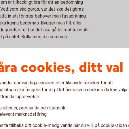
om är tillräckligt bra för att en bedömning
Vad som ska göras, var det ska det göras
tta in ett fönster behöver man fasadritning
ska kunna bedömas. Bygger man till, eller
görelse för hur det ska gå till rent tekniskt.
ut på nätet. Kolla med din kommun.
direkt när man fått
åra cookies, ditt val
renden brukar man få det när man får sitt
vänder nödvändiga cookies eller liknande tekniker för att
 lag som säger att det behöver gå fyra
latsen ska fungera för dig. Det finns även cookies du kan välj
llas. I större projekt söker man först bygglov
ttrar din upplevelse:
a veckor att få under förutsättning att alla
unktioner, prestanda och statistik
det är det bara att börja bygga.
elevant marknadsföring
glovet?
n ta tillbaka ditt cookie-medgivande när du vill, på cookie-sidan 