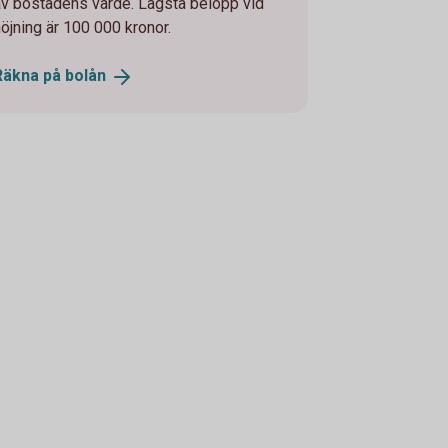
av bostadens värde. Lägsta belopp vid
höjning är 100 000 kronor.
Räkna på
bolån