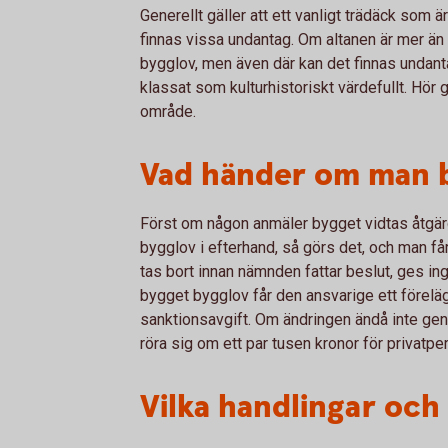
Generellt gäller att ett vanligt trädäck som ä
finnas vissa undantag. Om altanen är mer än
bygglov, men även där kan det finnas undant
klassat som kulturhistoriskt värdefullt. Hör
område.
Vad händer om man b
Först om någon anmäler bygget vidtas åtgärd
bygglov i efterhand, så görs det, och man få
tas bort innan nämnden fattar beslut, ges ing
bygget bygglov får den ansvarige ett förel
sanktionsavgift. Om ändringen ändå inte geno
röra sig om ett par tusen kronor för privatpe
Vilka handlingar och 