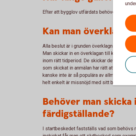
under
Efter att bygglov utfärdats behöver det påbö
Kan man överklaga e
Alla beslut är i grunden överklagningsbara, 
Man skickar in en överklagan till kommunen 
inom rätt tidperiod. De skickar det i så fall
som skickat in anmälan har rätt att överklag
kanske inte är så populära av allmänheten, ell
helt enkelt är missnöjd med sitt bygglovsbes
Behöver man skicka i
färdigställande?
I startbeskedet fastställs vad som behövs re
inskickat får man ett slutbesked som exempel