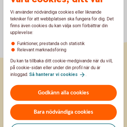
Vi använder nödvändiga cookies eller liknande
tekniker för att webbplatsen ska fungera för dig. Det
finns även cookies du kan välja som förbättrar din
upplevelse:
Funktioner, prestanda och statistik
Relevant marknadsföring
Du kan ta tillbaka ditt cookie-medgivande när du vill,
på cookie-sidan eller under din profil när du är
inloggad.
Så hanterar vi
cookies
.
Sidfot
Hitta snabbt
Kontakta oss
Godkänn alla cookies
Spärrhjälp
Bara nödvändiga cookies
Hitta till oss
Priser, räntor och kurser