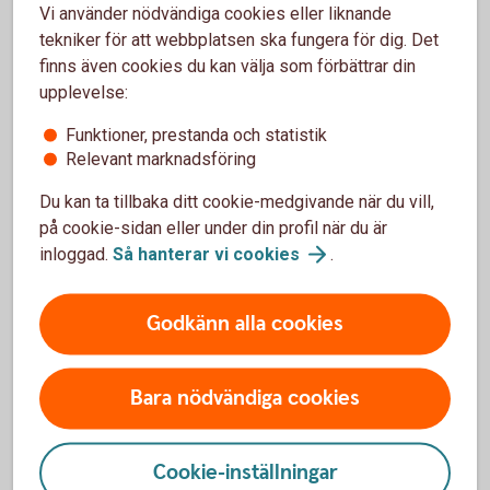
ersättning vid försenad ankomst eller försenat
Vi använder nödvändiga cookies eller liknande
bagage. En hjälp på vägen om oturen är framme.
tekniker för att webbplatsen ska fungera för dig. Det
finns även cookies du kan välja som förbättrar din
Kreditkortens Mastercard
reseförsäkring
upplevelse:
Funktioner, prestanda och statistik
Relevant marknadsföring
Du kan ta tillbaka ditt cookie-medgivande när du vill,
på cookie-sidan eller under din profil när du är
inloggad.
Så hanterar vi
cookies
.
Godkänn alla cookies
Bara nödvändiga cookies
Slipp del av självrisken om hyrbilen
Cookie-inställningar
krånglar