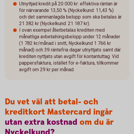
Utnyttjad kredit på 20 000 kr: effektiva räntan är
för närvarande 13,50 % (Nyckelkund: 11,43 %)
och det sammanlagda belopp som ska betalas är
21 382 kr (Nyckelkund: 21 187 kr).
I ovan exempel återbetalas krediten med
månatliga avbetalningsbelopp under 12 månader
(1 782 kr/månad i snitt, Nyckelkund 1 766 kr
månad) och 39 räntefria dagar utnyttjats samt där
krediten nyttjats utan avgift för kontantuttag. Vid
pappersfaktura, istället för e-faktura, tillkommer
avgift om 29 kr per månad.
Du vet väl att betal- och
kreditkort Mastercard ingår
utan
extra
kostnad
om du är
Nyckelkund?