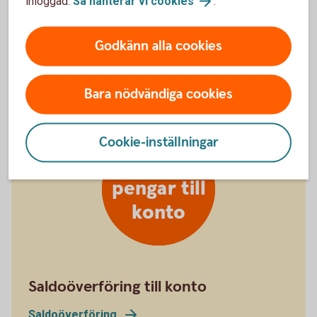
inloggad.
Så hanterar vi
cookies
.
Kan ha glömt kortet hemma
Godkänn alla cookies
Stänga kort
tillfälligt
Bara nödvändiga cookies
Cookie-inställningar
För över
pengar till
konto
Saldoöverföring till konto
Saldoöverföring