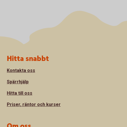
Sidfot
Hitta snabbt
Kontakta oss
Spärrhjälp
Hitta till oss
Priser, räntor och kurser
Om oss