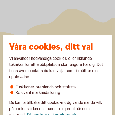
Våra cookies, ditt val
Sidfot
Hitta snabbt
Vi använder nödvändiga cookies eller liknande
Kontakta oss
tekniker för att webbplatsen ska fungera för dig. Det
finns även cookies du kan välja som förbättrar din
Spärrhjälp
upplevelse:
Hitta till oss
Funktioner, prestanda och statistik
Relevant marknadsföring
Priser, räntor och kurser
Du kan ta tillbaka ditt cookie-medgivande när du vill,
på cookie-sidan eller under din profil när du är
Om oss
inloggad.
Så hanterar vi
cookies
.