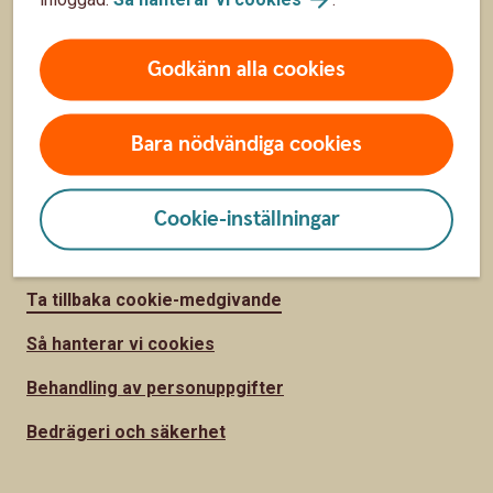
Om Skurups Sparbank
Godkänn alla cookies
Hållbarhet
Vårt samhällsengagemang
Bara nödvändiga cookies
Jobba hos oss
Cookie-inställningar
Säkerhet och integritet
Ta tillbaka cookie-medgivande
Så hanterar vi cookies
Behandling av personuppgifter
Bedrägeri och säkerhet