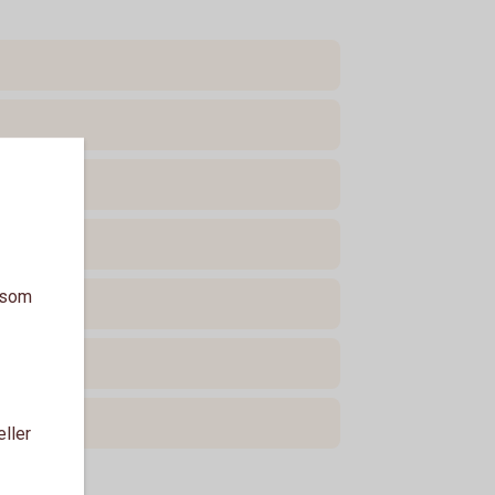
a som
eller