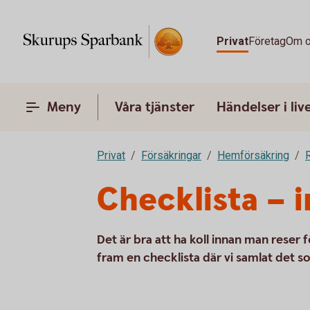
Privat
Företag
Om 
Meny
Våra tjänster
Händelser i liv
Privat
Försäkringar
Hemförsäkring
Checklista – 
Det är bra att ha koll innan man reser fö
fram en checklista där vi samlat det so