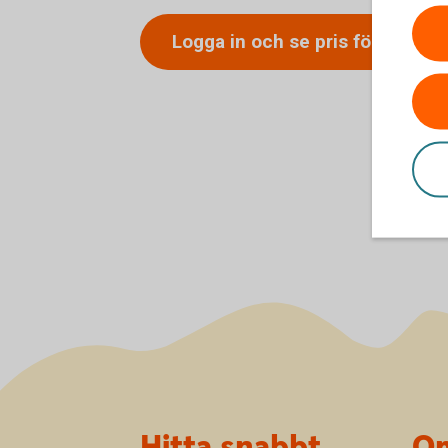
Logga in och se pris för
hemför
Sidfot
Hitta snabbt
Om