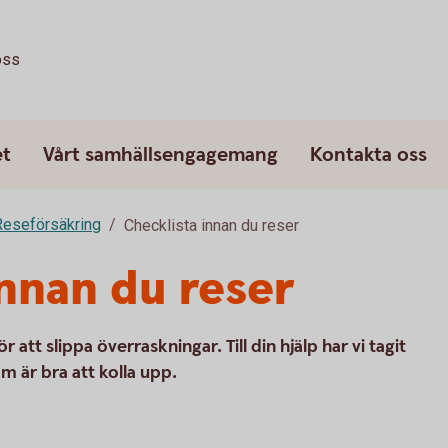
oss
et
Vårt samhällsengagemang
Kontakta oss
Reseförsäkring
Checklista innan du reser
innan du reser
r att slippa överraskningar. Till din hjälp har vi tagit
m är bra att kolla upp.