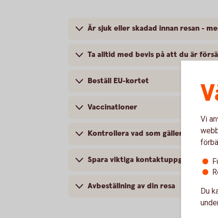
Är sjuk eller skadad innan resan - 
Ta alltid med bevis på att du är förs
Beställ EU-kortet
V
Vaccinationer
Vi an
webbp
Kontrollera vad som gäller för ditt 
förbä
Spara viktiga kontaktuppgifter
F
R
Avbeställning av din resa
Du ka
under