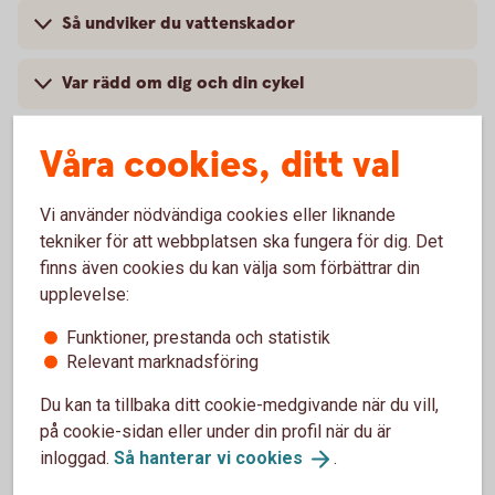
Så undviker du vattenskador
Var rädd om dig och din cykel
Våra cookies, ditt val
Skaffa hemförsäkring hyresrätt
Vi använder nödvändiga cookies eller liknande
tekniker för att webbplatsen ska fungera för dig. Det
finns även cookies du kan välja som förbättrar din
Via internetbanken
upplevelse:
Logga in, få ett försäkringsförslag och teckna din
Funktioner, prestanda och statistik
försäkring
Relevant marknadsföring
Skaffa
försäkringen
Du kan ta tillbaka ditt cookie-medgivande när du vill,
på cookie-sidan eller under din profil när du är
inloggad.
Så hanterar vi
cookies
.
Via telefon