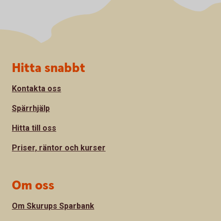
Sidfot
Hitta snabbt
Kontakta oss
Spärrhjälp
Hitta till oss
Priser, räntor och kurser
Om oss
Om Skurups Sparbank