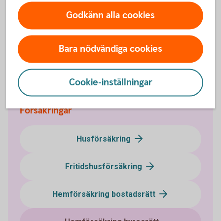
Godkänn alla cookies
Direkt kontakt med våra specialister på försäkring.
Ring 0771-22 11 22
Bara nödvändiga cookies
Telefonbanken
Privat
Cookie-inställningar
Försäkringar
Husförsäkring
Fritidshusförsäkring
Hemförsäkring bostadsrätt