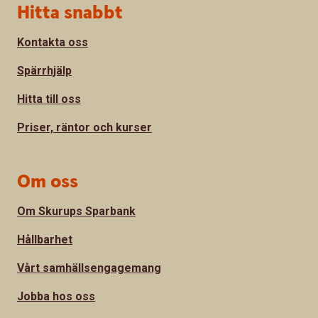
Sidfot
Hitta snabbt
Kontakta oss
Spärrhjälp
Hitta till oss
Priser, räntor och kurser
Om oss
Om Skurups Sparbank
Hållbarhet
Vårt samhällsengagemang
Jobba hos oss