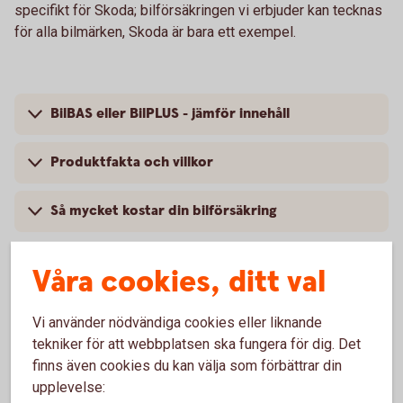
specifikt för Skoda; bilförsäkringen vi erbjuder kan tecknas
för alla bilmärken, Skoda är bara ett exempel.
BilBAS eller BilPLUS - jämför innehåll
Produktfakta och villkor
Så mycket kostar din bilförsäkring
Våra cookies, ditt val
Vanliga frågor om att försäkra
Vi använder nödvändiga cookies eller liknande
Skoda
tekniker för att webbplatsen ska fungera för dig. Det
finns även cookies du kan välja som förbättrar din
upplevelse:
Trafik, hel och halv – vad är det för skillnad på