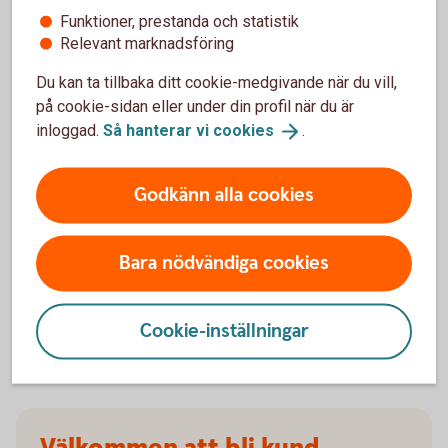
försäkringarna?
Funktioner, prestanda och statistik
Relevant marknadsföring
När slutar den tidigare ägarens försäkring att
Du kan ta tillbaka ditt cookie-medgivande när du vill,
gälla?
på cookie-sidan eller under din profil när du är
inloggad.
Så hanterar vi
cookies
.
Om man övningskör och olyckan är framme,
täcker bilförsäkringen då?
Godkänn alla cookies
Gäller bilförsäkringen utanför Sverige?
Bara nödvändiga cookies
Täcker försäkringen viltolyckor?
Vilka bilar har en vagnskadegaranti?
Cookie-inställningar