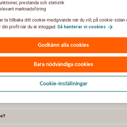
unktioner, prestanda och statistik
elevant marknadsföring
n ta tillbaka ditt cookie-medgivande när du vill, på cookie-sidan 
 din profil när du är inloggad.
Så hanterar vi
cookies
.
Godkänn alla cookies
t försäkra Peugeot
Bara nödvändiga cookies
 skillnad på försäkringarna?
Cookie-inställningar
kring att gälla?
ramme, täcker bilförsäkringen då?
ge?