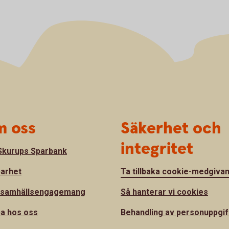
 oss
Säkerhet och
integritet
kurups Sparbank
barhet
Ta tillbaka cookie-medgiva
 samhällsengagemang
Så hanterar vi cookies
a hos oss
Behandling av personuppgif