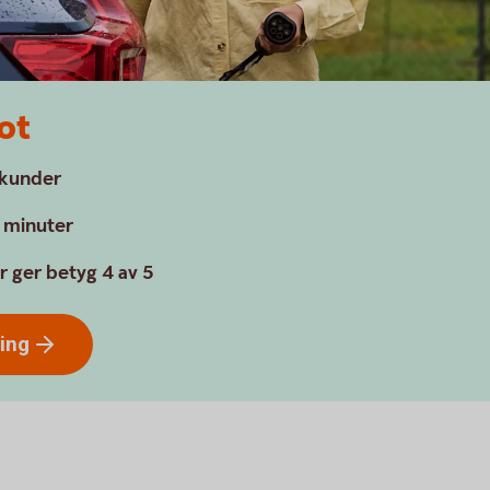
ot
a kunder
a minuter
r ger betyg 4 av 5
ring