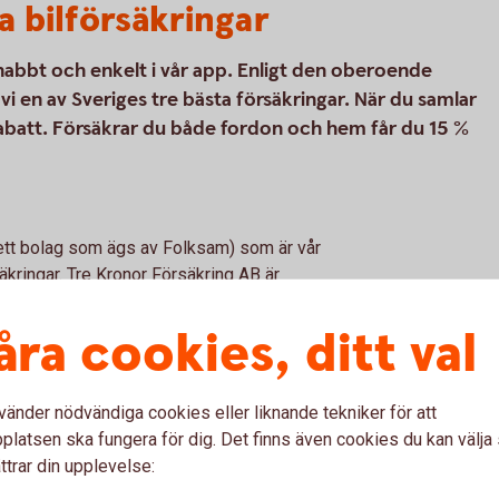
a bilförsäkringar
snabbt och enkelt i vår app. Enligt den oberoende
 en av Sveriges tre bästa försäkringar. När du samlar
rabatt. Försäkrar du både fordon och hem får du 15 %
(ett bolag som ägs av Folksam) som är vår
kringar. Tre Kronor Försäkring AB är
örsäkringsförmedlare. Bilförsäkringen är inte
gen vi erbjuder kan tecknas för alla
åra cookies, ditt val
vänder nödvändiga cookies eller liknande tekniker för att
latsen ska fungera för dig. Det finns även cookies du kan välj
l
ttrar din upplevelse: