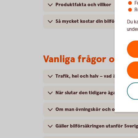
F
Produktfakta och villkor
R
Så mycket kostar din bilförsäkring
Du ka
under
Vanliga frågor om at
Trafik, hel och halv – vad är det för
När slutar den tidigare ägarens försä
Om man övningskör och olyckan är f
Gäller bilförsäkringen utanför Sveri