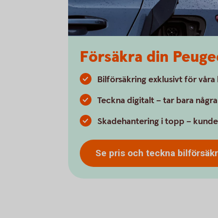
Försäkra din Peuge
Bilförsäkring exklusivt för vår
Teckna digitalt – tar bara någr
Skadehantering i topp – kunde
Se pris och teckna
bilförsäk