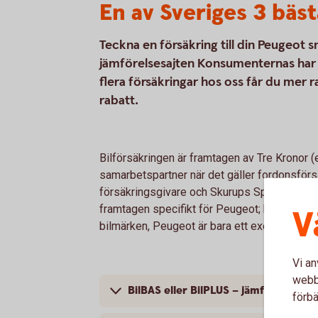
En av Sveriges 3 bäst
Teckna en försäkring till din Peugeot 
jämförelsesajten Konsumenternas har vi
flera försäkringar hos oss får du mer 
rabatt.
Bilförsäkringen är framtagen av Tre Kronor 
samarbetspartner när det gäller fordonsförsä
försäkringsgivare och Skurups Sparbank är f
framtagen specifikt för Peugeot; bilförsäkrin
V
bilmärken, Peugeot är bara ett exempel.
Vi an
webbp
BilBAS eller BilPLUS – jämför innehål
förbä