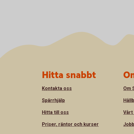
Sidfot
Hitta snabbt
Om
Kontakta oss
Om S
Spärrhjälp
Håll
Hitta till oss
Vårt
Priser, räntor och kurser
Jobb