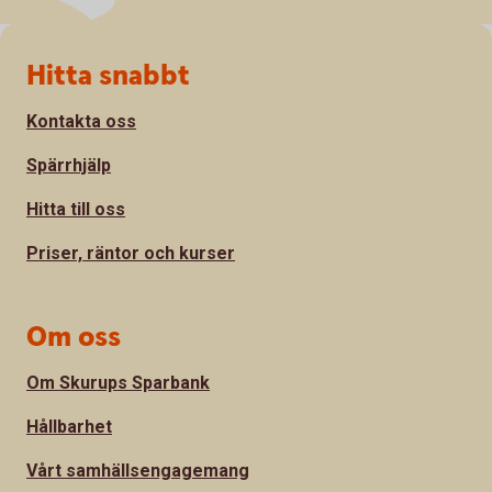
Sidfot
Hitta snabbt
Kontakta oss
Spärrhjälp
Hitta till oss
Priser, räntor och kurser
Om oss
Om Skurups Sparbank
Hållbarhet
Vårt samhällsengagemang