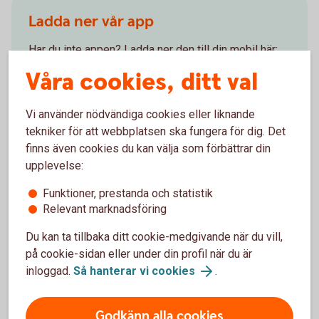
Ladda ner vår app
Har du inte appen? Ladda ner den till din mobil här:
Våra cookies, ditt val
Ladda ner vår app från Google Play
Ladda ner vår app från App Store
Vi använder nödvändiga cookies eller liknande
tekniker för att webbplatsen ska fungera för dig. Det
finns även cookies du kan välja som förbättrar din
upplevelse:
Öppettider telefon
Funktioner, prestanda och statistik
Relevant marknadsföring
Öppet dygnet runt. Vi svarar på dina frågor om
Du kan ta tillbaka ditt cookie-medgivande när du vill,
internetbanken, appen och andra digitala tjänster.
på cookie-sidan eller under din profil när du är
inloggad.
Så hanterar vi cookies
.
Ring 0771-97 75 12
Godkänn alla cookies