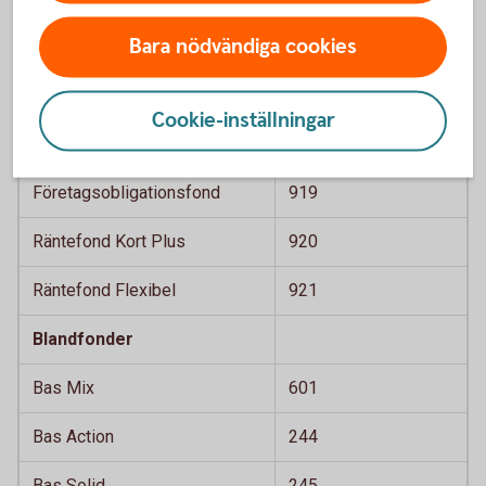
Ethica Obligation
410
Bara nödvändiga cookies
Realräntefond
411
Cookie-inställningar
Ethica
900
Företagsobligationsfond
Företagsobligationsfond
919
Räntefond Kort Plus
920
Räntefond Flexibel
921
Blandfonder
Bas Mix
601
Bas Action
244
Bas Solid
245