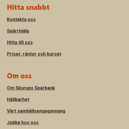
Sidfot
Hitta snabbt
Kontakta oss
Spärrhjälp
Hitta till oss
Priser, räntor och kurser
Om oss
Om Skurups Sparbank
Hållbarhet
Vårt samhällsengagemang
Jobba hos oss