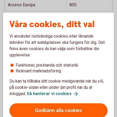
Access Europa
805
Access Sverige
806
Våra cookies, ditt val
Access Asien
807
Vi använder nödvändiga cookies eller liknande
Access USA
808
tekniker för att webbplatsen ska fungera för dig. Det
finns även cookies du kan välja som förbättrar din
Access Global
809
upplevelse:
Access Japan
810
Funktioner, prestanda och statistik
Relevant marknadsföring
Access Mix
602
Du kan ta tillbaka ditt cookie-medgivande när du vill,
Räntefonder
på cookie-sidan eller under din profil när du är
inloggad.
Så hanterar vi
cookies
.
Obligationsfond
402
Godkänn alla cookies
Penningmarknadsfond
403