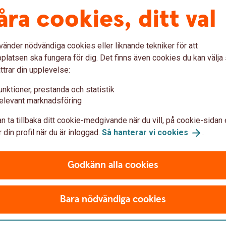
r för ditt lån framgår av brevet
åra cookies, ditt val
or
vänder nödvändiga cookies eller liknande tekniker för att
latsen ska fungera för dig. Det finns även cookies du kan välj
ttrar din upplevelse:
unktioner, prestanda och statistik
elevant marknadsföring
n ta tillbaka ditt cookie-medgivande när du vill, på cookie-sidan 
 din profil när du är inloggad.
Så hanterar vi
cookies
.
Godkänn alla cookies
Bara nödvändiga cookies