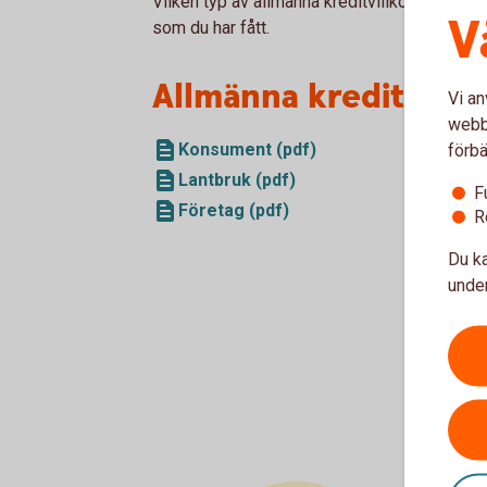
Vilken typ av allmänna kreditvillkor som gälle
V
som du har fått.
Allmänna kreditvillk
Vi an
webbp
Konsument (pdf)
förbä
Lantbruk (pdf)
F
Företag (pdf)
R
Du ka
under