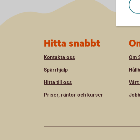
Sidfot
Hitta snabbt
Om
Kontakta oss
Om S
Spärrhjälp
Håll
Hitta till oss
Vårt
Priser, räntor och kurser
Jobb