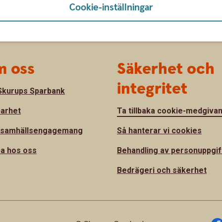
Cookie-inställningar
 oss
Säkerhet och
integritet
kurups Sparbank
barhet
Ta tillbaka cookie-medgiva
 samhällsengagemang
Så hanterar vi cookies
a hos oss
Behandling av personuppgif
Bedrägeri och säkerhet