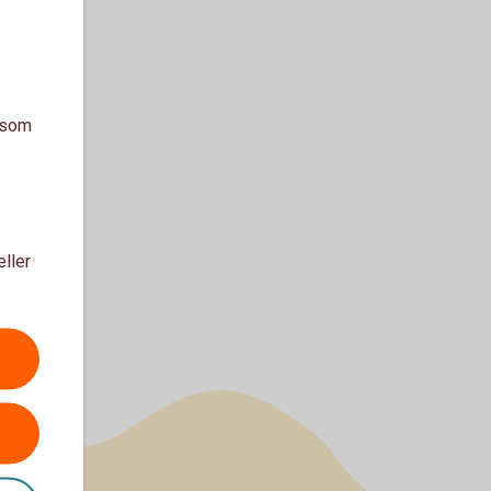
a som
eller