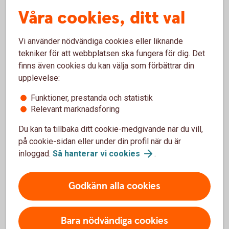
Våra cookies, ditt val
När debiteras mitt konto om jag väljer
Expressbetalning?
Vi använder nödvändiga cookies eller liknande
Hur ser jag att jag har betalat med
tekniker för att webbplatsen ska fungera för dig. Det
Expressbetalning?
finns även cookies du kan välja som förbättrar din
upplevelse:
Vad är referensnummer?
Funktioner, prestanda och statistik
Relevant marknadsföring
Vart vänder jag mig med frågor om
Du kan ta tillbaka ditt cookie-medgivande när du vill,
Expressbetalningen?
på cookie-sidan eller under din profil när du är
inloggad.
Så hanterar vi
cookies
.
Godkänn alla cookies
För att se detta innehåll behöver du först
godkänna cookies för Funktioner, prestanda
och statistik.
Bara nödvändiga cookies
Inställningar för cookies