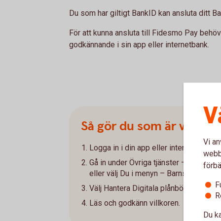
Du som har giltigt BankID kan ansluta ditt B
För att kunna ansluta till Fidesmo Pay behö
godkännande i sin app eller internetbank.
V
Så gör du som är vårdna
Vi an
Logga in i din app eller internetbank.
webbp
Gå in under Övriga tjänster – Barns tjä
förbä
eller välj Du i menyn – Barns tjänster i
F
Välj Hantera Digitala plånböcker och g
R
Läs och godkänn villkoren.
Du ka