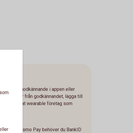
har lämnat godkännande i appen eller
a som
 24 timmar från godkännandet, lägga till
er något annat wearable företag som
kID
eller
t kort till Fidesmo Pay behöver du BankID