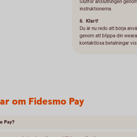
Slutför anslutningen genom
instruktionerna.
6. Klart!
Du är nu redo att börja anv
genom att blippa din weara
kontaktlösa betalningar vi
var om Fidesmo Pay
mo Pay?