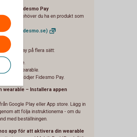
m stöder Fidesmo Pay
esmo Pay behöver du ha en produkt som
bbplats
(fidesmo.se)
änsten
l Fidesmo Pay på flera sätt:
din wearable.
 fått din wearable.
nheten som stödjer Fidesmo Pay.
in wearable – Installera appen
ån Google Play eller App store. Lägg in
genom att följa instruktionerna - om du
band med beställningen.
smos app för att aktivera din wearable