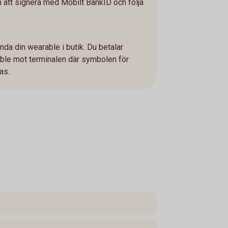
 att signera med Mobilt BankID och följa
ända din wearable i butik. Du betalar
ble mot terminalen där symbolen för
sas.