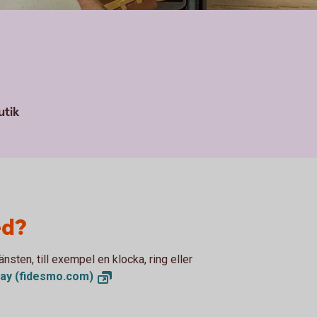
utik
ed?
sten, till exempel en klocka, ring eller
Pay
(fidesmo.com)