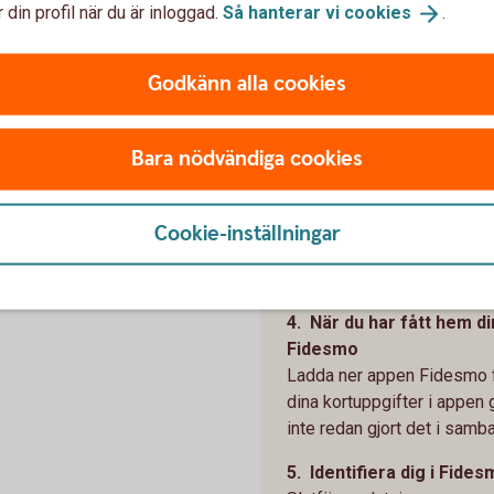
 din profil när du är inloggad.
Så hanterar vi
cookies
.
2. Skaffa en produkt so
För att kunna använda Fid
Godkänn alla cookies
stöder tjänsten.
Läs mer på Fidesmos we
3. Anslut ditt kort till tj
Bara nödvändiga cookies
Du kan ansluta ditt kort til
1. Online, när du beställer 
Cookie-inställningar
2. Via Fidesmos app, när du
3. I butik, när du köper e
4. När du har fått hem d
Fidesmo
Ladda ner appen Fidesmo fr
dina kortuppgifter i appen 
inte redan gjort det i sam
5. Identifiera dig i Fide