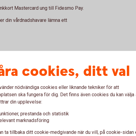
ankkort Mastercard ung till Fidesmo Pay.
ver din vårdnadshavare lämna ett
åra cookies, ditt val
dshavare:
Så gör du:
vänder nödvändiga cookies eller liknande tekniker för att
Efter att vårdnadshavaren 
latsen ska fungera för dig. Det finns även cookies du kan välj
internetbanken kan du, inom
nster i internetbanken
ttrar din upplevelse:
ett kort i Fidesmo Pay ell
 appen.
Fidesmo stödjer.
unktioner, prestanda och statistik
å igenom flödet.
elevant marknadsföring
1. Du behöver giltigt Ban
n ta tillbaka ditt cookie-medgivande när du vill, på cookie-sidan 
För att kunna verifiera dit