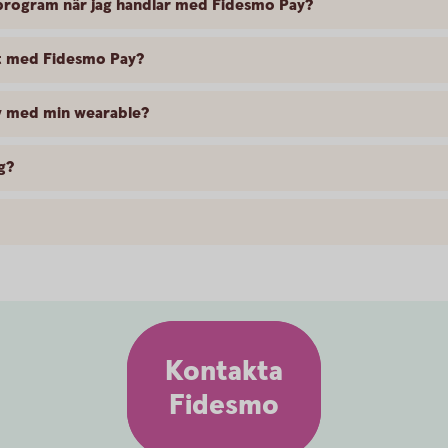
sprogram när jag handlar med Fidesmo Pay?
at med Fidesmo Pay?
av med min wearable?
g?
Kontakta
Fidesmo