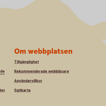
Om webbplatsen
Tillgänglighet
nde
Rekommenderade webbläsare
Användarvillkor
ter
Sajtkarta