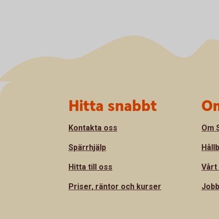
Sidfot
Hitta snabbt
Om
Kontakta oss
Om S
Spärrhjälp
Håll
Hitta till oss
Vårt
Priser, räntor och kurser
Jobb