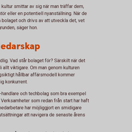
ultur smittar av sig när man träffar dem,
ör eller en potentiell nyanställning. När de
 bolaget och drivs av att utveckla det, vet
 grunden, säger hon.
 ledarskap
dlig. Vad står bolaget för? Särskilt när det
li allt viktigare. Om man genom kulturen
gsiktigt hållbar affärsmodell kommer
ig konkurrent.
e-handlare och techbolag som bra exempel
. Verksamheter som redan från start har haft
medarbetare har möjliggjort en smidigare
rutsättningar att navigera de senaste årens