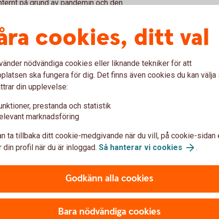
internt på grund av pandemin och den
mställningar är det viktigt att få med sig
ilka måsten företaget står inför och hur man
åra cookies, ditt val
 konkurrensmässig och lönsam. Här krävs det
 utmaningarna man står inför men också vilka
vänder nödvändiga cookies eller liknande tekniker för att
latsen ska fungera för dig. Det finns även cookies du kan välj
rationsfråga
ttrar din upplevelse:
unktioner, prestanda och statistik
river under på är mer förändringsbenäget,
elevant marknadsföring
tsättningarna som finns här och nu. Med en
n ta tillbaka ditt cookie-medgivande när du vill, på cookie-sidan 
ätt talanger för att driva förändringen, och att
 din profil när du är inloggad.
Så hanterar vi cookies
.
zette Clasenius Kaj noterar också att
 av företagskulturen.
Godkänn alla cookies
åga. Än så länge är det “nice to have”, men
rheten integrerad i hela verksamheten för att
ångbar produkt till marknaden, säger hon.
Bara nödvändiga cookies