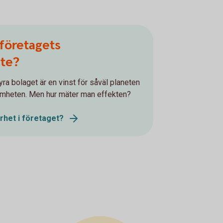
företagets
ete?
yra bolaget är en vinst för såväl planeten
amheten. Men hur mäter man effekten?
rhet i företaget?