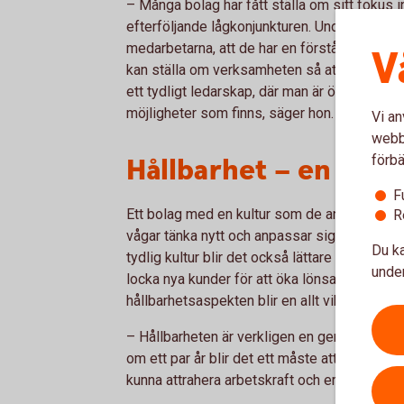
– Många bolag har fått ställa om sitt fokus 
efterföljande lågkonjunkturen. Under sådana o
medarbetarna, att de har en förståelse för v
V
kan ställa om verksamheten så att den blir
ett tydligt ledarskap, där man är öppen med
möjligheter som finns, säger hon.
Vi an
webbp
Hållbarhet – en gene
förbä
F
Ett bolag med en kultur som de anställda sk
R
vågar tänka nytt och anpassar sig efter föru
Du ka
tydlig kultur blir det också lättare att locka r
under
locka nya kunder för att öka lönsamheten. Li
hållbarhetsaspekten blir en allt viktigare del
– Hållbarheten är verkligen en generationsfr
om ett par år blir det ett måste att ha hållba
kunna attrahera arbetskraft och erbjuda en g