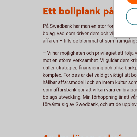
Ett bollplank på resa
På Swedbank har man en stor förståelse fö
bolag, vad som driver dem och vilka behov 
affären – tills de blommat ut som framgång
– Vi har möjligheten och privilegiet att följa
mot en större verksamhet. Vi guidar dem krin
gäller strategier, finansiering och olika bankp
komplex. För oss är det väldigt viktigt att 
hållbar affärsmodell och en intern kultur som
som affärsbank gör att vi kan vara en bra partn
bolags utveckling. Min förhoppning är att vå
förvänta sig av Swedbank, och att de upplev