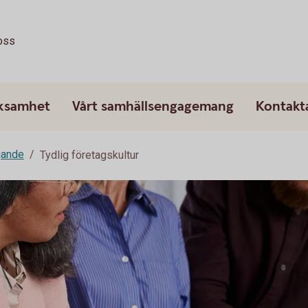
oss
rksamhet
Vårt samhällsengagemang
Kontakt
gande
Tydlig företagskultur