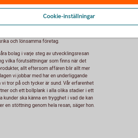
n
Cookie-inställningar
r dagens snabbrörliga och snabbväxande
som finns inom verksamheten, från första
srika och lönsamma företag.
 våra bolag i varje steg av utvecklingsresan
g vilka förutsättningar som finns när det
rodukter, allt eftersom affären blir allt mer
bolagen vi jobbar med har en underliggande
 vi tror på och tycker är sund. Vår erfarenhet
er och ett bollplank i alla olika stadier i ett
ra kunder ska känna en trygghet i vad de kan
er en stöttning genom hela resan, säger hon.