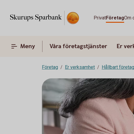
Privat
Företag
Om 
Meny
Våra företagstjänster
Er ve
Företag
Er verksamhet
Hållbart företa