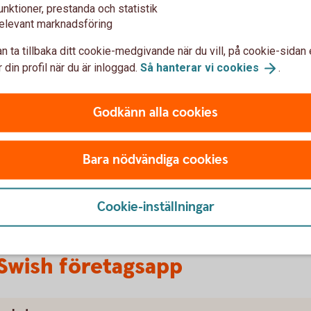
unktioner, prestanda och statistik
elevant marknadsföring
h företagsapp
n ta tillbaka ditt cookie-medgivande när du vill, på cookie-sidan 
 din profil när du är inloggad.
Så hanterar vi
cookies
.
 och roller i företagsappen:
Godkänn alla cookies
användare.Ser företagets alla nummer.
 rättigheter som Kontoansvarig, men kan endast
den fått tillgång till.
Bara nödvändiga cookies
n under en specificerad tidsperiod, ett så kallat
Cookie-inställningar
 Swish företagsapp