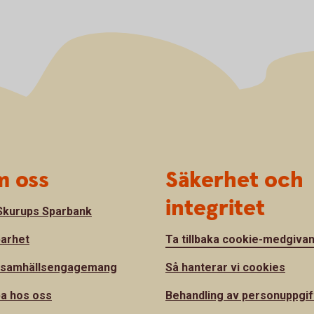
 oss
Säkerhet och
integritet
kurups Sparbank
barhet
Ta tillbaka cookie-medgiva
 samhällsengagemang
Så hanterar vi cookies
a hos oss
Behandling av personuppgif