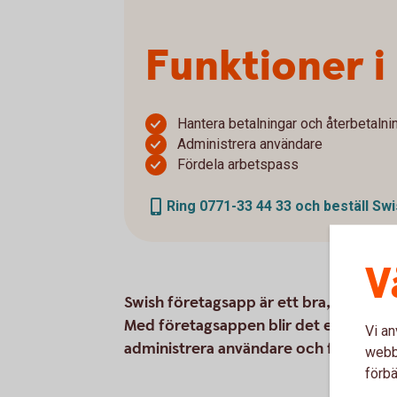
Funktioner i
Hantera betalningar och återbetalni
Administrera användare
Fördela arbetspass
Ring 0771-33 44 33 och beställ Sw
V
Swish företagsapp är ett bra, och kos
Med företagsappen blir det enklare att
Vi an
administrera användare och fördela a
webbp
förbä