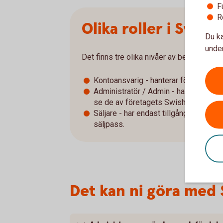
F
R
Olika roller i Swis
Du ka
under
Det finns tre olika nivåer av behörigheter
Kontoansvarig - hanterar företagets 
Administratör / Admin - har liknande
se de av företagets Swish-nummer som 
Säljare - har endast tillgång till appe
säljpass.
Det kan ni göra med