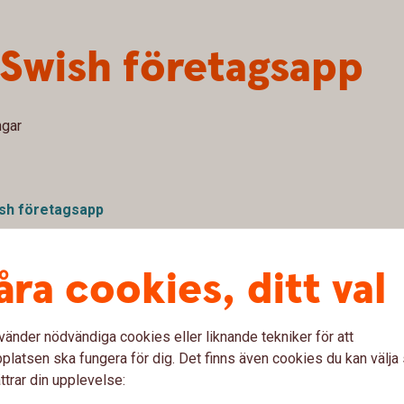
 Swish företagsapp
ngar
ish företagsapp
åra cookies, ditt val
tnadsfritt, komplement för er som har Swish Handel.
 hantera betalningar och återbetalningar. Ni kan även
vänder nödvändiga cookies eller liknande tekniker för att
rbetspass.
latsen ska fungera för dig. Det finns även cookies du kan välj
ttrar din upplevelse: