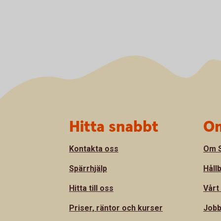
Sidfot
Hitta snabbt
Om
Kontakta oss
Om S
Spärrhjälp
Håll
Hitta till oss
Vårt
Priser, räntor och kurser
Jobb