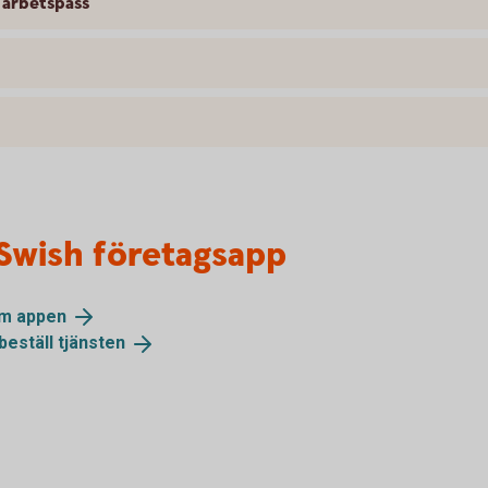
 arbetspass
Swish företagsapp
om
appen
beställ
tjänsten