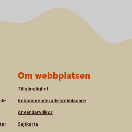
Om webbplatsen
Tillgänglighet
nde
Rekommenderade webbläsare
Användarvillkor
ter
Sajtkarta