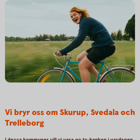
Vi bryr oss om Skurup, Svedala och
Trelleborg
I dessa kommuner vill vi vara go to-banken i vardagen