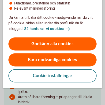
Samhällsansvar är vår grej. Här är några exempel på
Funktioner, prestanda och statistik
vad vi gör lokalt, förutom att vara din bank.
Relevant marknadsföring
Du kan ta tillbaka ditt cookie-medgivande när du vill,
Sponsrar aktiviteter som ger fler unga en
meningsfull fritid.
på cookie-sidan eller under din profil när du är
Stöttar utbildningar som simskolor och
inloggad.
Så hanterar vi
cookies
.
läsundervisning.
Lyfter insatser som minskar psykisk ohälsa.
Godkänn alla cookies
Ger ekonomiskt stöd till lokalt föreningsliv och
kultur.
Ung ekonomi – ekonomiundervisning i lokala
Bara nödvändiga cookies
skolorna.
Ung & Driftig – vårt pris till unga entreprenörer.
Miljonen – pengar vi delar ut till hållbara idéer.
Cookie-inställningar
Energimiljonen – stöd till energismarta
föreningar.
Årets hållbara företag – prispengar till lokala
hjältar.
Årets hållbara förening – prispengar till lokala
initiativ.