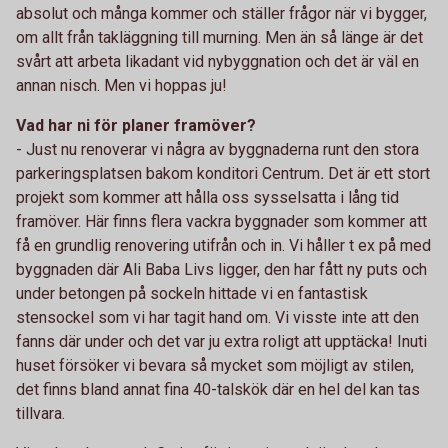
absolut och många kommer och ställer frågor när vi bygger,
om allt från takläggning till murning. Men än så länge är det
svårt att arbeta likadant vid nybyggnation och det är väl en
annan nisch. Men vi hoppas ju!
Vad har ni för planer framöver?
- Just nu renoverar vi några av byggnaderna runt den stora
parkeringsplatsen bakom konditori Centrum
.
Det är ett stort
projekt som kommer att hålla oss sysselsatta i lång tid
framöver. Här finns flera vackra byggnader som kommer att
få en grundlig renovering utifrån och in. Vi håller t ex på med
byggnaden där Ali Baba Livs ligger, den har fått ny puts och
under betongen på sockeln hittade vi en fantastisk
stensockel som vi har tagit hand om. Vi visste inte att den
fanns där under och det var ju extra roligt att upptäcka! Inuti
huset försöker vi bevara så mycket som möjligt av stilen,
det finns bland annat fina 40-talskök där en hel del kan tas
tillvara.