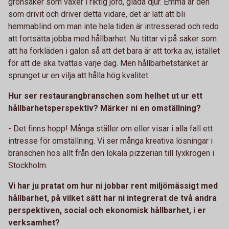
grönsaker som växer i riktig jord, glada djur. Emma är den
som drivit och driver detta vidare, det är lätt att bli
hemmablind om man inte hela tiden är intresserad och redo
att fortsätta jobba med hållbarhet. Nu tittar vi på saker som
att ha förkläden i galon så att det bara är att torka av, istället
för att de ska tvättas varje dag. Men hållbarhetstänket är
sprunget ur en vilja att hålla hög kvalitet.
Hur ser restaurangbranschen som helhet ut ur ett
hållbarhetsperspektiv? Märker ni en omställning?
- Det finns hopp! Många ställer om eller visar i alla fall ett
intresse för omställning. Vi ser många kreativa lösningar i
branschen hos allt från den lokala pizzerian till lyxkrogen i
Stockholm.
Vi har ju pratat om hur ni jobbar rent miljömässigt med
hållbarhet, på vilket sätt har ni integrerat de två andra
perspektiven, social och ekonomisk hållbarhet, i er
verksamhet?