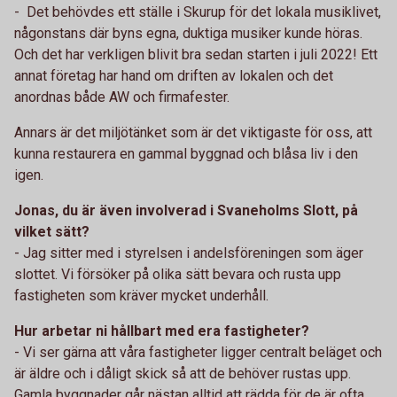
- Det behövdes ett ställe i Skurup för det lokala musiklivet,
någonstans där byns egna, duktiga musiker kunde höras.
Och det har verkligen blivit bra sedan starten i juli 2022! Ett
annat företag har hand om driften av lokalen och det
anordnas både AW och firmafester.
Annars är det miljötänket som är det viktigaste för oss, att
kunna restaurera en gammal byggnad och blåsa liv i den
igen.
Jonas, du är även involverad i Svaneholms Slott, på
vilket sätt?
- Jag sitter med i styrelsen i andelsföreningen som äger
slottet. Vi försöker på olika sätt bevara och rusta upp
fastigheten som kräver mycket underhåll.
Hur arbetar ni hållbart med era fastigheter?
- Vi ser gärna att våra fastigheter ligger centralt beläget och
är äldre och i dåligt skick så att de behöver rustas upp.
Gamla byggnader går nästan alltid att rädda för de är ofta