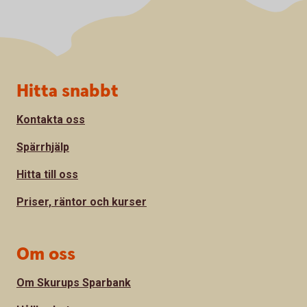
Sidfot
Hitta snabbt
Kontakta oss
Spärrhjälp
Hitta till oss
Priser, räntor och kurser
Om oss
Om Skurups Sparbank