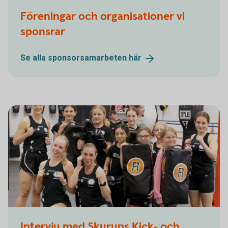
Föreningar och organisationer vi
sponsrar
Se alla sponsorsamarbeten
här
Kickboxing-tjejer poserar
Intervju med Skurups Kick- och