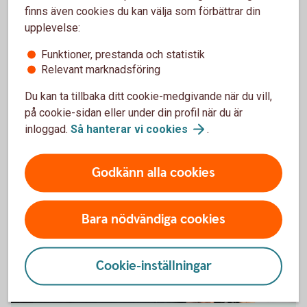
Kunderbjudande
finns även cookies du kan välja som förbättrar din
upplevelse:
Du som är kund i Skurups Sparbank är välkommen
att ta del av erbjudanden från några av de föreningar
Funktioner, prestanda och statistik
Relevant marknadsföring
vi sponsrar.
Du kan ta tillbaka ditt cookie-medgivande när du vill,
Se våra
kunderbjudanden
på cookie-sidan eller under din profil när du är
inloggad.
Så hanterar vi
cookies
.
Godkänn alla cookies
Bara nödvändiga cookies
Cookie-inställningar