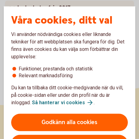
Lyckoslanten från 2017
Våra cookies, ditt val
Lyckoslanten från 2016
Vi använder nödvändiga cookies eller liknande
tekniker för att webbplatsen ska fungera för dig. Det
finns även cookies du kan välja som förbättrar din
upplevelse:
Funktioner, prestanda och statistik
Relevant marknadsföring
Du kan ta tillbaka ditt cookie-medgivande när du vill,
på cookie-sidan eller under din profil när du är
inloggad.
Så hanterar vi
cookies
.
Godkänn alla cookies
Sidfot
Hitta snabbt