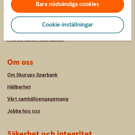
Kontakta oss
Bara nödvändiga cookies
Spärrhjälp
Cookie-inställningar
Hitta till oss
Priser, räntor och kurser
Om oss
Om Skurups Sparbank
Hållbarhet
Vårt samhällsengagemang
Jobba hos oss
Säkerhet och integritet