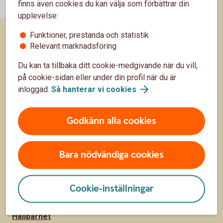
finns även cookies du kan välja som förbättrar din
upplevelse:
Funktioner, prestanda och statistik
Relevant marknadsföring
Sidfot
Hitta snabbt
Du kan ta tillbaka ditt cookie-medgivande när du vill,
på cookie-sidan eller under din profil när du är
Kontakta oss
inloggad.
Så hanterar vi
cookies
.
Spärrhjälp
Hitta till oss
Godkänn alla cookies
Priser, räntor och kurser
Bara nödvändiga cookies
Om oss
Cookie-inställningar
Om Skurups Sparbank
Hållbarhet