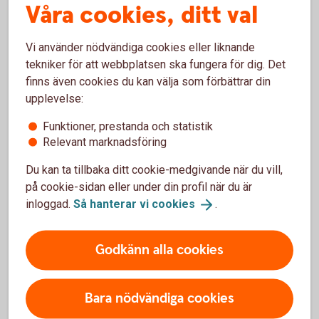
Våra cookies, ditt val
3-årig ekonomiskt gymnasium
Ekonomihögskolan, fristående kurser
Vi använder nödvändiga cookies eller liknande
tekniker för att webbplatsen ska fungera för dig. Det
Arbetslivserfarenhet i urval
finns även cookies du kan välja som förbättrar din
upplevelse:
2000 – 2004 Bankchef Föreningssparbanken (Malmö)
Funktioner, prestanda och statistik
2004 – 2011 VD och koncernchef Dagon AB
Relevant marknadsföring
2011 – Grundare Norama AB
Du kan ta tillbaka ditt cookie-medgivande när du vill,
Styrelseuppdrag i urval
på cookie-sidan eller under din profil när du är
inloggad.
Så hanterar vi
cookies
.
Amenea AB Midway
Holding AB
Godkänn alla cookies
Ledamotens oberoende
Bara nödvändiga cookies
Ledamoten är oberoende i förhållande till banken och