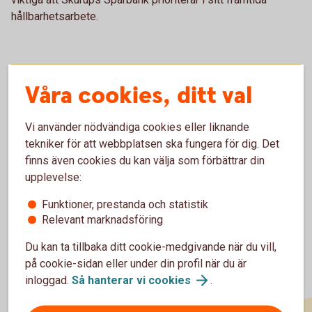
hållbarhetsarbete.
För att se detta innehåll behöver du först
Våra cookies, ditt val
godkänna cookies för Funktioner, prestanda
och statistik.
Vi använder nödvändiga cookies eller liknande
Inställningar för cookies
tekniker för att webbplatsen ska fungera för dig. Det
finns även cookies du kan välja som förbättrar din
upplevelse:
Funktioner, prestanda och statistik
Relevant marknadsföring
Du kan ta tillbaka ditt cookie-medgivande när du vill,
på cookie-sidan eller under din profil när du är
inloggad.
Så hanterar vi
cookies
.