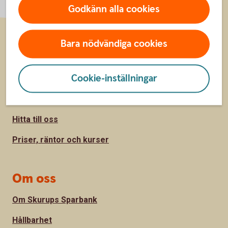
Godkänn alla cookies
Bara nödvändiga cookies
Sidfot
Hitta snabbt
Cookie-inställningar
Kontakta oss
Spärrhjälp
Hitta till oss
Priser, räntor och kurser
Om oss
Om Skurups Sparbank
Hållbarhet