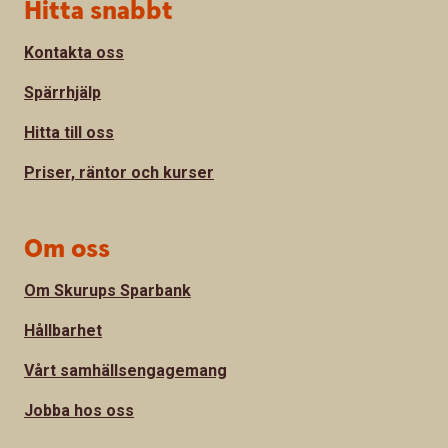
Sidfot
Hitta snabbt
Kontakta oss
Spärrhjälp
Hitta till oss
Priser, räntor och kurser
Om oss
Om Skurups Sparbank
Hållbarhet
Vårt samhällsengagemang
Jobba hos oss