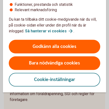
kan försvinna, en medarbetare kan sluta eller du kanske vill
Funktioner, prestanda och statistik
Relevant marknadsföring
vara ledig längre än du först tänkt.
Du kan ta tillbaka ditt cookie-medgivande när du vill,
Fundera därför på vad företaget är mest beroende av och
på cookie-sidan eller under din profil när du är
vad du kan göra om förutsättningarna förändras. En
inloggad.
Så hanterar vi
cookies
.
ekonomisk buffert och en tydlig plan för vem som kan ta
ansvar i verksamheten kan ge större handlingsutrymme.
Godkänn alla cookies
Föräldrapenning för dig som
Bara nödvändiga cookies
företagare
Cookie-inställningar
Vill du veta mer om vad som gäller för just dig? Hos
Verksamt och Försäkringskassan hittar du aktuell
information om föräldrapenning, SGI och regler för
företagare.