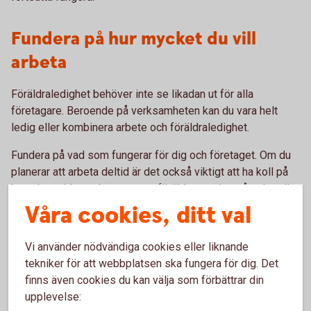
Fundera på hur mycket du vill
arbeta
Föräldraledighet behöver inte se likadan ut för alla
företagare. Beroende på verksamheten kan du vara helt
ledig eller kombinera arbete och föräldraledighet.
Fundera på vad som fungerar för dig och företaget. Om du
planerar att arbeta deltid är det också viktigt att ha koll på
hur arbetstiden och uttaget av föräldrapenning påverkar din
SGI.
Våra cookies, ditt val
Aktuella regler och villkor hittar du hos Försäkringskassan.
Vi använder nödvändiga cookies eller liknande
tekniker för att webbplatsen ska fungera för dig. Det
Gör en plan för det oväntade
finns även cookies du kan välja som förbättrar din
upplevelse:
Även en genomtänkt plan kan behöva ändras. En viktig kund