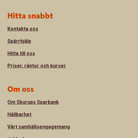
Sidfot
Hitta snabbt
Kontakta oss
Spärrhjälp
Hitta till oss
Priser, räntor och kurser
Om oss
Om Skurups Sparbank
Hållbarhet
Vårt samhällsengagemang