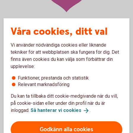
Våra cookies, ditt val
Överblick i internetbanken
Vi använder nödvändiga cookies eller liknande
tekniker för att webbplatsen ska fungera för dig. Det
Via internetbanken får ni en bra överblick och kan
finns även cookies du kan välja som förbättrar din
enkelt hantera företagets betalningsordrar samt
upplevelse:
transaktioner och till exempel:
Funktioner, prestanda och statistik
Godkänna betalningsordrar
Relevant marknadsföring
Se lista och detaljvy över betalningsordrar samt
transaktioner
Du kan ta tillbaka ditt cookie-medgivande när du vill,
Makulera betalningsordrar och/eller transaktioner
på cookie-sidan eller under din profil när du är
inloggad.
Så hanterar vi
cookies
.
Godkänn alla cookies